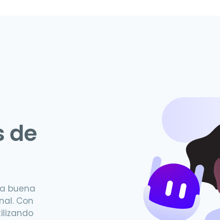
s de
na buena
nal. Con
ilizando