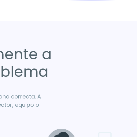
mente a
roblema
sona correcta. A
ector, equipo o