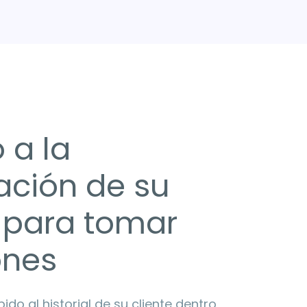
 a la
ación de su
e para tomar
ones
do al historial de su cliente dentro