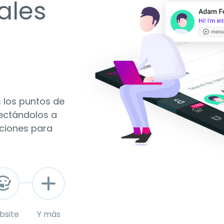
ales
 los puntos de
nectándolos a
cciones para
bsite
Y más