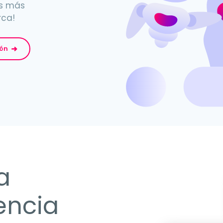
es más
rca!
ión
a
encia