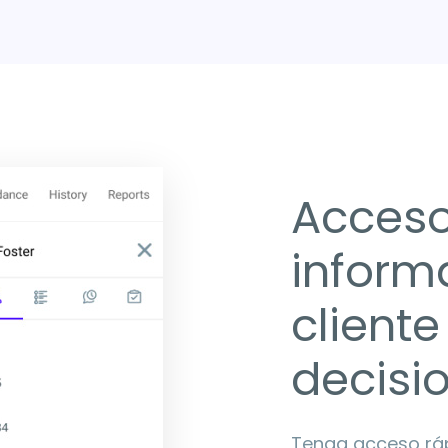
Acceso
inform
client
decisi
Tenga acceso rápi