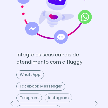
Crie facilmente fluxos
conversacionais para otimizar
seus atendimentos
Planeje como será a jornada de
atendimento do seu cliente e inclua, em
poucos cliques, chatbots que trabalham
para você.
‹
›
Saber mais