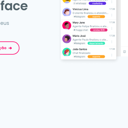
rface
seus
ação